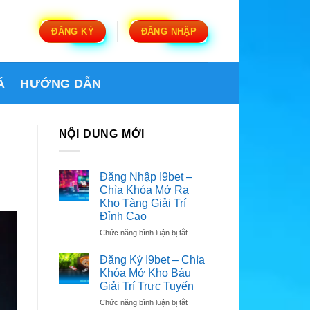
ĐĂNG KÝ
ĐĂNG NHẬP
Á
HƯỚNG DẪN
NỘI DUNG MỚI
Đăng Nhập I9bet –
Chìa Khóa Mở Ra
Kho Tàng Giải Trí
Đỉnh Cao
Chức năng bình luận bị tắt
ở
Đăng
Nhập
Đăng Ký I9bet – Chìa
I9bet
Khóa Mở Kho Báu
–
Giải Trí Trực Tuyến
Chìa
Chức năng bình luận bị tắt
ở
Khóa