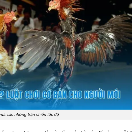
 mã các những trận chiến tốc độ