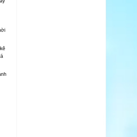
ầy
Online
Dữ
i9Bet
Liệu
|
Hơn
Tỷ
1500
Lệ
Kỳ
1
Quay
hời
Ăn
99
Trả
 kê
Thưởng
5
đá
Phút
ánh