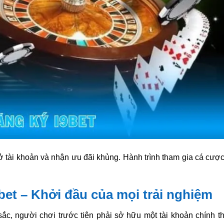
ở tài khoản và nhận ưu đãi khủng. Hành trình tham gia cá cượ
bet – Khởi đầu của mọi trải nghiệm
c, người chơi trước tiên phải sở hữu một tài khoản chính t