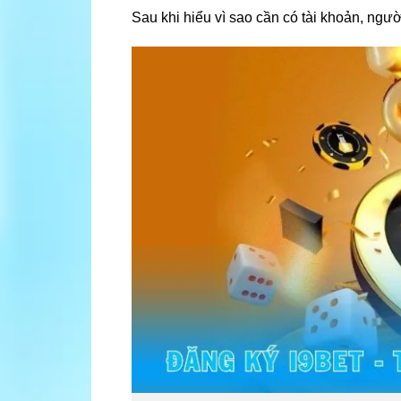
Sau khi hiểu vì sao cần có tài khoản, người