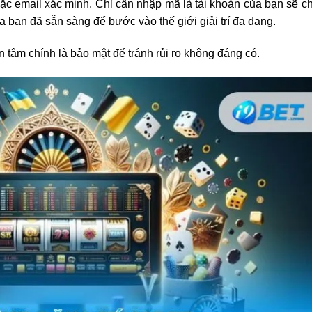
ặc email xác minh. Chỉ cần nhập mã là tài khoản của bạn sẽ c
a bạn đã sẵn sàng để bước vào thế giới giải trí đa dạng.
an tâm chính là bảo mật để tránh rủi ro không đáng có.