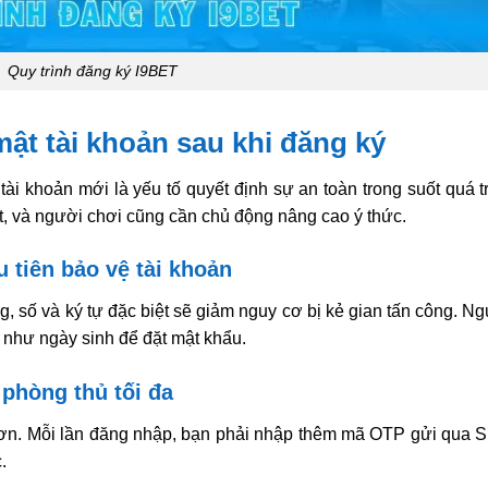
Quy trình đăng ký I9BET
mật tài khoản sau khi đăng ký
ài khoản mới là yếu tố quyết định sự an toàn trong suốt quá t
t, và người chơi cũng cần chủ động nâng cao ý thức.
 tiên bảo vệ tài khoản
, số và ký tự đặc biệt sẽ giảm nguy cơ bị kẻ gian tấn công. N
 như ngày sinh để đặt mật khẩu.
phòng thủ tối đa
 hơn. Mỗi lần đăng nhập, bạn phải nhập thêm mã OTP gửi qua
.