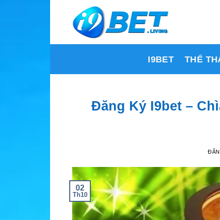
Bỏ
qua
nội
dung
I9BET
THỂ TH
Đăng Ký I9bet – Ch
ĐĂN
02
Th10