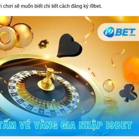
 chơi sẽ muốn biết chi tiết cách đăng ký i9bet.