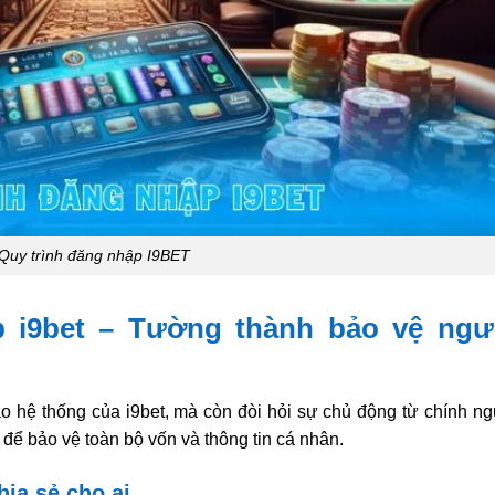
Quy trình đăng nhập I9BET
 i9bet – Tường thành bảo vệ ngư
o hệ thống của i9bet, mà còn đòi hỏi sự chủ động từ chính n
 để bảo vệ toàn bộ vốn và thông tin cá nhân.
ia sẻ cho ai