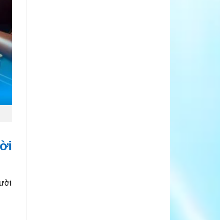
ời
gười