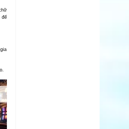
 chữ
n để
 gia
o.