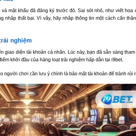
và mật khẩu đã đăng ký trước đó. Sai sót nhỏ, như viết hoa
ng nhập thất bại. Vì vậy, hãy nhập thông tin một cách cẩn thậ
trải nghiệm
n giao diện tài khoản cá nhân. Lúc này, bạn đã sẵn sàng tham
điểm khởi đầu của hàng loạt trải nghiệm hấp dẫn tại i9bet.
o người chơi cần lưu ý chính là bảo mật tài khoản để tránh rủi r