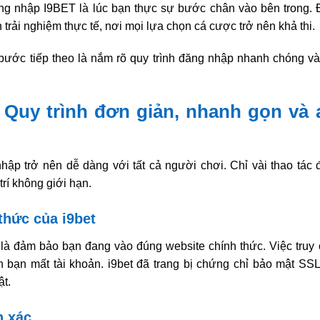
ăng nhập I9BET là lúc bạn thực sự bước chân vào bên trong.
trải nghiệm thực tế, nơi mọi lựa chọn cá cược trở nên khả thi.
 bước tiếp theo là nắm rõ quy trình đăng nhập nhanh chóng v
 Quy trình đơn giản, nhanh gọn và 
nhập trở nên dễ dàng với tất cả người chơi. Chỉ vài thao tác
trí không giới hạn.
thức của i9bet
 là đảm bảo bạn đang vào đúng website chính thức. Việc truy
ến bạn mất tài khoản. i9bet đã trang bị chứng chỉ bảo mật SS
ật.
h xác