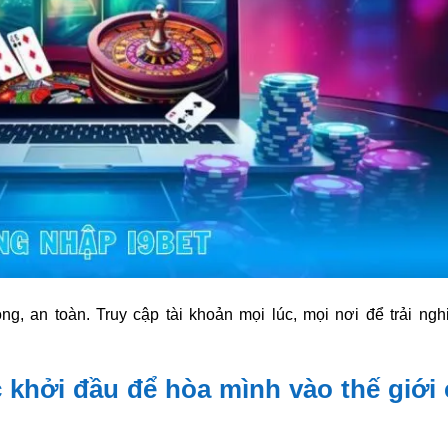
g, an toàn. Truy cập tài khoản mọi lúc, mọi nơi để trải ng
 khởi đầu để hòa mình vào thế giới 