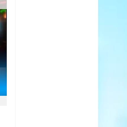
Online
Dữ
i9Bet
Liệu
|
Hơn
Tỷ
1500
Lệ
Kỳ
1
Quay
Ăn
99
Trả
Thưởng
5
Phút