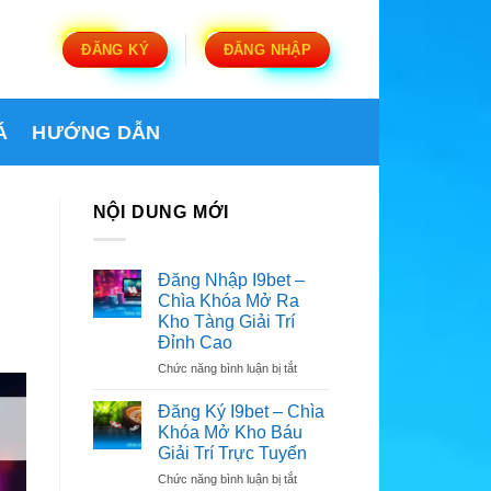
ĐĂNG KÝ
ĐĂNG NHẬP
Á
HƯỚNG DẪN
NỘI DUNG MỚI
Đăng Nhập I9bet –
Chìa Khóa Mở Ra
Kho Tàng Giải Trí
Đỉnh Cao
Chức năng bình luận bị tắt
ở
Đăng
Nhập
Đăng Ký I9bet – Chìa
I9bet
Khóa Mở Kho Báu
–
Giải Trí Trực Tuyến
Chìa
Chức năng bình luận bị tắt
ở
Khóa