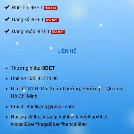
Rút tiền I9BET
Đăng ký I9BET
Đăng nhập I9BET
LIÊN HỆ
Thương hiệu:
I9BET
Hotline: 035.41214.99
Địa chỉ: 81 Đ. Mai Xuân Thưởng, Phường 1, Quận 6,
Hồ Chí Minh
Email:
i9betliving@gmail.com
Hastag: #i9bet #trangchui9bet #theothaoi9bet
#xosoi9bet #dagai9bet #bancai9bet