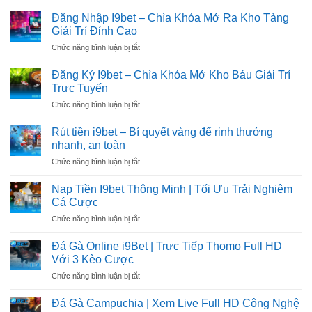
Đăng Nhập I9bet – Chìa Khóa Mở Ra Kho Tàng
Giải Trí Đỉnh Cao
Chức năng bình luận bị tắt
ở
Đăng
Nhập
Đăng Ký I9bet – Chìa Khóa Mở Kho Báu Giải Trí
I9bet
Trực Tuyến
–
Chức năng bình luận bị tắt
ở
Chìa
Đăng
Khóa
Ký
Rút tiền i9bet – Bí quyết vàng để rinh thưởng
Mở
I9bet
Ra
nhanh, an toàn
–
Kho
Chức năng bình luận bị tắt
ở
Chìa
Tàng
Rút
Khóa
Giải
tiền
Nạp Tiền I9bet Thông Minh | Tối Ưu Trải Nghiệm
Mở
Trí
i9bet
Kho
Cá Cược
Đỉnh
–
Báu
Cao
Chức năng bình luận bị tắt
ở
Bí
Giải
Nạp
quyết
Trí
Tiền
Đá Gà Online i9Bet | Trực Tiếp Thomo Full HD
vàng
Trực
I9bet
để
Với 3 Kèo Cược
Tuyến
Thông
rinh
Chức năng bình luận bị tắt
ở
Minh
thưởng
Đá
|
nhanh,
Gà
Đá Gà Campuchia | Xem Live Full HD Công Nghệ
Tối
an
Online