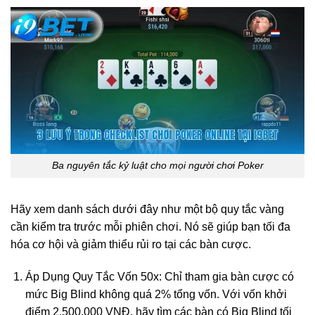
Ba nguyên tắc kỷ luật cho mọi người chơi Poker
Hãy xem danh sách dưới đây như một bộ quy tắc vàng
cần kiểm tra trước mỗi phiên chơi. Nó sẽ giúp bạn tối đa
hóa cơ hội và giảm thiểu rủi ro tại các bàn cược.
Áp Dụng Quy Tắc Vốn 50x: Chỉ tham gia bàn cược có
mức Big Blind không quá 2% tổng vốn. Với vốn khởi
điểm 2.500.000 VNĐ, hãy tìm các bàn có Big Blind tối