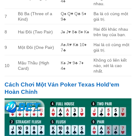
4♠
nhau.
Bộ Ba (Three of a
Q♠ Q♥ Q♣ 5♦
Ba lá có cùng một
7
Kind)
9♣
giá trị.
Hai đôi khác nhau
8
Hai Đôi (Two Pair)
J♠ J♥ 8♣ 8♦ K♠
trên tay của bạn.
A♠ A♥ K♣ 10♦
Hai lá có cùng một
9
Một Đôi (One Pair)
7♣
giá trị.
Không có liên kết
Mậu Thầu (High
K♠ J♥ 9♣ 7♦
10
nào, xét lá cao
Card)
4♠
nhất.
Cách Chơi Một Ván Poker Texas Hold’em
Hoàn Chỉnh