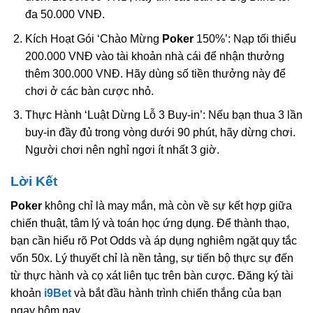
đa 50.000 VNĐ.
Kích Hoạt Gói ‘Chào Mừng
Poker
150%’: Nạp tối thiểu
200.000 VNĐ vào tài khoản nhà cái để nhận thưởng
thêm 300.000 VNĐ. Hãy dùng số tiền thưởng này để
chơi ở các bàn cược nhỏ.
Thực Hành ‘Luật Dừng Lỗ 3 Buy-in’: Nếu bạn thua 3 lần
buy-in đầy đủ trong vòng dưới 90 phút, hãy dừng chơi.
Người chơi nên nghỉ ngơi ít nhất 3 giờ.
Lời Kết
Poker
không chỉ là may mắn, mà còn về sự kết hợp giữa
chiến thuật, tâm lý và toán học ứng dụng. Để thành thạo,
bạn cần hiểu rõ Pot Odds và áp dụng nghiêm ngặt quy tắc
vốn 50x. Lý thuyết chỉ là nền tảng, sự tiến bộ thực sự đến
từ thực hành và cọ xát liên tục trên bàn cược. Đăng ký tài
khoản
i9Bet
và bắt đầu hành trình chiến thắng của bạn
ngay hôm nay.