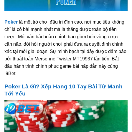
Poker
là một trò chơi đấu trí đỉnh cao, nơi mục tiêu không
chỉ là có bài mạnh nhất mà là thắng được toàn bộ tiền
cược. Một ván bài hoàn chỉnh bao gồm bốn vòng cược
cân não, đòi hỏi người chơi phải đưa ra quyết định chính
xác tại mỗi giai đoạn. Sự minh bạch tại đây được đảm bảo
bởi thuật toán Mersenne Twister MT19937 tân tiến. Bắt
đầu hành trình chinh phục game bài hấp dẫn này cùng
i9Bet.
Poker Là Gì? Xếp Hạng 10 Tay Bài Từ Mạnh
Tới Yếu